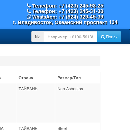
Телефон: +7 (423) 245-93-25
Телефон: +7 (423) 245-31-38
+7 (924) 329-45-39
WhatsApp:
г. Владивосток, Океанский проспект 134
OEM
№:
Поиск
№:
а
Страна
Размер/Тип
ТАЙВАНЬ
Non Asbestos
MA
ТАЙВАНЬ
Steel