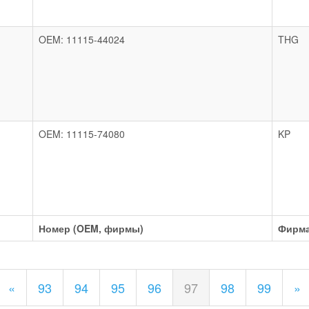
OEM: 11115-44024
THG
OEM: 11115-74080
KP
Номер (OEM, фирмы)
Фирм
«
93
94
95
96
97
98
99
»