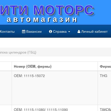
ИТИ МОТОРС
а в т о м а г а з и н
Контакты
Вакансии
Справка
Личный кабинет
блока цилиндров (ГБЦ)
Номер (OEM, фирмы)
Фирм
OEM: 11115-15072
THG
OEM: 11115-11080/ 11115-11090
TAKO