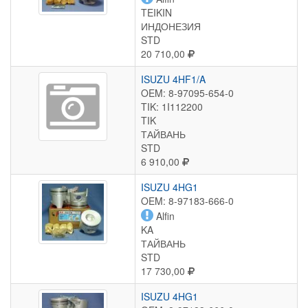
TEIKIN
ИНДОНЕЗИЯ
STD
20 710,00
ISUZU 4HF1/A
OEM: 8-97095-654-0
TIK: 1I112200
TIK
ТАЙВАНЬ
STD
6 910,00
ISUZU 4HG1
OEM: 8-97183-666-0
Alfin
KA
ТАЙВАНЬ
STD
17 730,00
ISUZU 4HG1