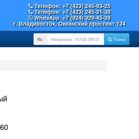
Телефон: +7 (423) 245-93-25
Телефон: +7 (423) 245-31-38
+7 (924) 329-45-39
WhatsApp:
г. Владивосток, Океанский проспект 134
OEM
№:
Поиск
№:
ый
260