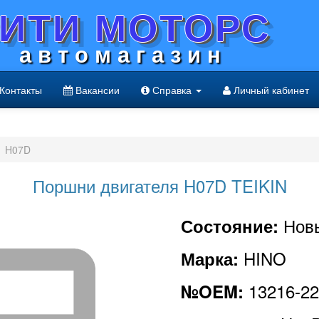
ИТИ МОТОРС
а в т о м а г а з и н
Контакты
Вакансии
Справка
Личный кабинет
H07D
Поршни двигателя H07D TEIKIN
Нов
Состояние:
HINO
Марка:
13216-2
№OEM: