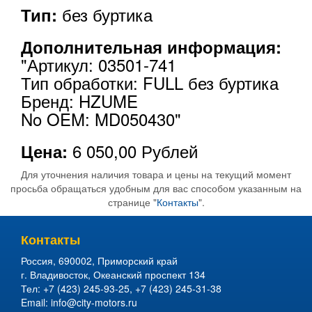
без буртика
Тип:
Дополнительная информация:
"Артикул: 03501-741
Тип обработки: FULL без буртика
Бренд: HZUME
No OEM: MD050430"
6 050,00
Рублей
Цена:
Для уточнения наличия товара и цены на текущий момент
просьба обращаться удобным для вас способом указанным на
странице "
Контакты
".
Контакты
Россия
,
690002
,
Приморский край
г. Владивосток
,
Океанский проспект 134
Тел:
+7 (423) 245-93-25
,
+7 (423) 245-31-38
Email:
info@city-motors.ru