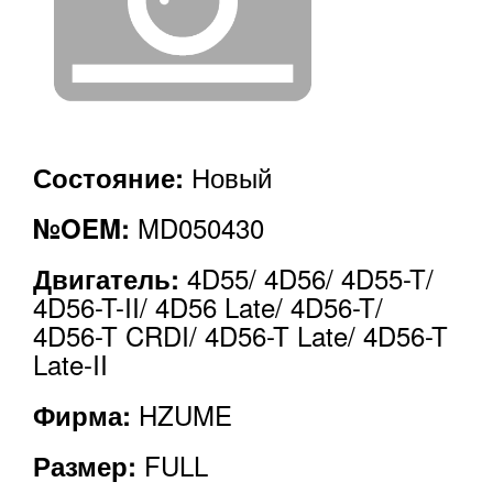
Новый
Состояние:
MD050430
№OEM:
4D55/ 4D56/ 4D55-T/
Двигатель:
4D56-T-II/ 4D56 Late/ 4D56-T/
4D56-T CRDI/ 4D56-T Late/ 4D56-T
Late-II
HZUME
Фирма:
FULL
Размер: