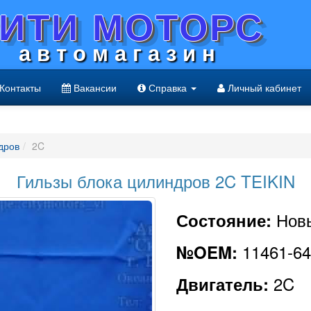
ИТИ МОТОРС
а в т о м а г а з и н
Контакты
Вакансии
Справка
Личный кабинет
дров
2C
Гильзы блока цилиндров 2C TEIKIN
Нов
Состояние:
11461-6
№OEM:
2C
Двигатель: