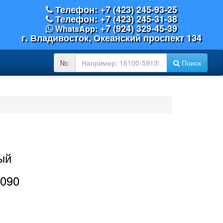
Телефон: +7 (423) 245-93-25
Телефон: +7 (423) 245-31-38
+7 (924) 329-45-39
WhatsApp:
г. Владивосток, Океанский проспект 134
OEM
№:
Поиск
№:
ый
4090