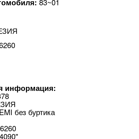
83~01
втомобиля:
ЕЗИЯ
6260
я информация:
378
ЕЗИЯ
EMI без буртика
46260
4090"