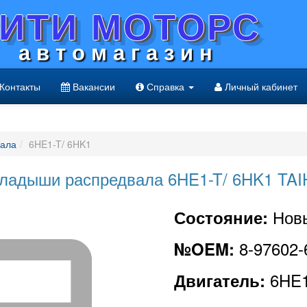
ИТИ МОТОРС
а в т о м а г а з и н
Контакты
Вакансии
Справка
Личный кабинет
вала
6HE1-T/ 6HK1
ладыши распредвала 6HE1-T/ 6HK1 TA
Нов
Состояние:
8-97602-
№OEM:
6HE1
Двигатель: