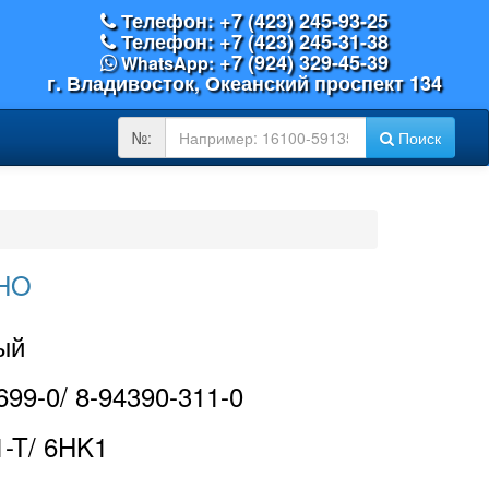
Телефон: +7 (423) 245-93-25
Телефон: +7 (423) 245-31-38
+7 (924) 329-45-39
WhatsApp:
г. Владивосток, Океанский проспект 134
OEM
№:
Поиск
№:
IHO
ый
699-0/ 8-94390-311-0
-T/ 6HK1