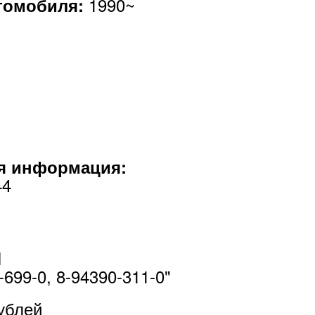
1990~
втомобиля:
я информация:
44
H
699-0, 8-94390-311-0"
ублей