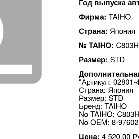
Год выпуска а
TAIHO
Фирма:
Япония
Страна:
C803H
№ TAIHO:
STD
Размер:
Дополнительна
"Артикул: 02801-
Страна: Япония
Размер: STD
Бренд: TAIHO
No TAIHO: C803
No OEM: 8-97602-
4 520,00
Р
Цена: